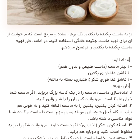
تهیه ماست چکیده با پکتین یک روش ساده و سریع است که می‌توانید از
آن برای تهیه ماست چکیده خانگی استفاده کنید. در ادامه، طرز تهیه
ماست چکیده با پکتین را توضیح می‌دهم.
▎مواد لازم:
– ۱ لیتر ماست (ماست طبیعی و بدون طعم)
– ۱ قاشق غذاخوری پکتین
– ۱ قاشق غذاخوری شکر (اختیاری، بسته به ذائقه)
▎طرز تهیه:
۱. آماده‌سازی ماست: ماست را در یک کاسه بزرگ بریزید. اگر ماست شما
خیلی غلیظ است، می‌توانید کمی آن را با شیر رقیق کنید.
۲. اضافه کردن پکتین: پکتین را به ماست اضافه کنید و به خوبی هم
بزنید تا کاملاً حل شود. این مرحله بسیار مهم است تا ماست چکیده شما
قوام مناسبی داشته باشد.
۳. اضافه کردن شکر (اختیاری): اگر دوست دارید، می‌توانید شکر را نیز به
مخلوط اضافه کنید و دوباره هم بزنید.
۴. بسته‌بندی: مخلوط ماست را در یک ظرف تمیز و خشک بریزید.