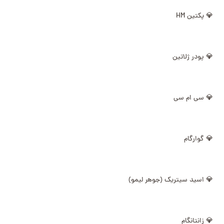
💎 پکتین HM
💎 پودر ژلاتین
💎 سی ام سی
💎 گوارگام
💎 اسید سیتریک (جوهر لیمو)
💎 زانتانگام