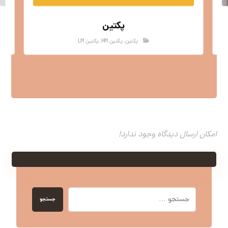
پکتین
پکتین
,
پکتین HM
,
پکتین LM
امکان ارسال دیدگاه وجود ندارد!
جستجو