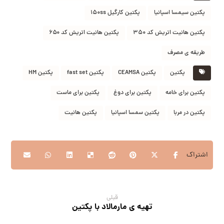
پکتین سیمسا اسپانیا
پکتین کارگیل ۱۵۰ss
پکتین هانیت اتریش کد ۳۵۰
پکتین هانیت اتریش کد ۶۵۰
طریقه ی مصرف
پکتین
پکتین CEAMSA
پکتین fast set
پکتین HM
پکتین برای خامه
پکتین برای دوغ
پکتین برای ماست
پکتین در مربا
پکتین سمسا اسپانیا
پکتین هانیت
قبلی
تهیه ی مارمالاد با پکتین