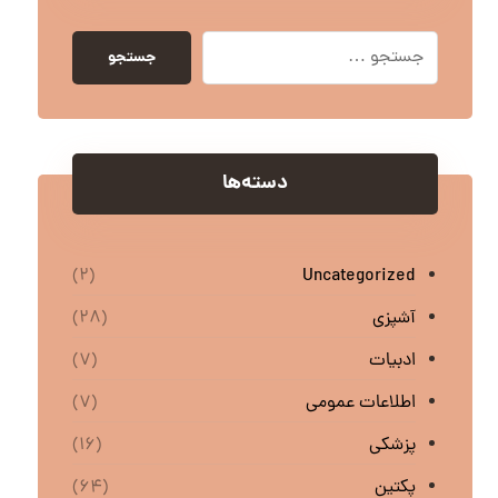
جستجو
دسته‌ها
Uncategorized
(۲)
آشپزی
(۲۸)
ادبیات
(۷)
اطلاعات عمومی
(۷)
پزشکی
(۱۶)
پکتین
(۶۴)