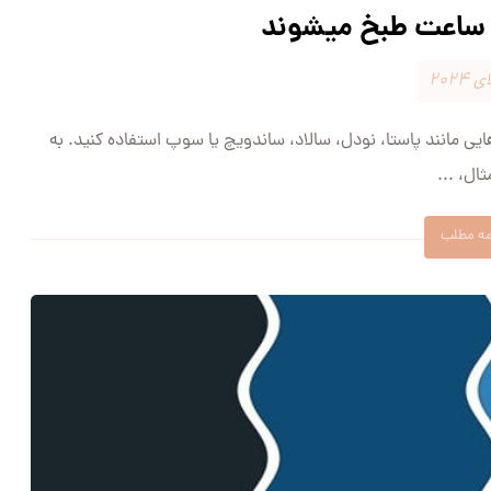
 ساعت طبخ میشوند
یی مانند پاستا، نودل، سالاد، ساندویچ یا سوپ استفاده کنید. به
ال، ...
مه مطلب