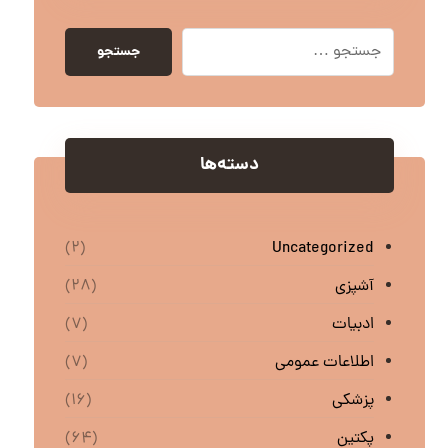
جستجو
دسته‌ها
Uncategorized
(۲)
آشپزی
(۲۸)
ادبیات
(۷)
اطلاعات عمومی
(۷)
پزشکی
(۱۶)
پکتین
(۶۴)