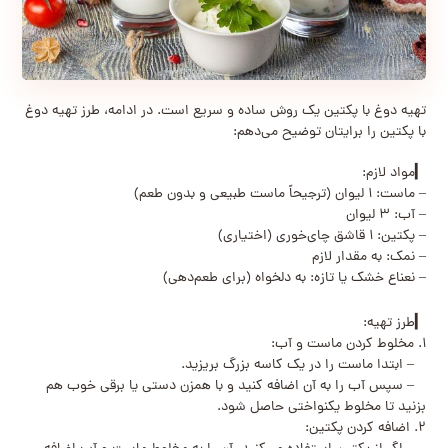
تهیه دوغ با پکتین یک روش ساده و سریع است. در ادامه، طرز تهیه دوغ
با پکتین را برایتان توضیح می‌دهم:
▎مواد لازم:
– ماست: ۱ لیوان (ترجیحاً ماست طبیعی و بدون طعم)
– آب: ۳ لیوان
– پکتین: ۱ قاشق چای‌خوری (اختیاری)
– نمک: به مقدار لازم
– نعناع خشک یا تازه: به دلخواه (برای طعم‌دهی)
▎طرز تهیه:
۱. مخلوط کردن ماست و آب:
– ابتدا ماست را در یک کاسه بزرگ بریزید.
– سپس آب را به آن اضافه کنید و با همزن دستی یا برقی خوب هم
بزنید تا مخلوط یکنواختی حاصل شود.
۲. اضافه کردن پکتین: