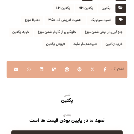
پکتین
پکتین HM
پکتین LM
اسید سیتریک
اهمیت اتریش کد ۳۵۰
تغلیظ دوغ
جلوگیری از ترش شدن دوغ
جلوگیری از گازدار شدن دوغ
خرید پکتین
خرید ژلاتین
شیرطعم دار غلیظ
فروش پکتین
قبلی
پکتین
بعدی
تعهد ما در پایین بودن قیمت ها است