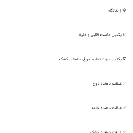
💎 زانتانگام
☑️ پکتین ماست قالبی و غلیظ
☑️ پکتین جهت تغلیظ دوغ، خامه و کشک
✅ غلظت دهنده دوغ
✅ غلظت دهنده خامه
✅ غلظت دهنده کشک