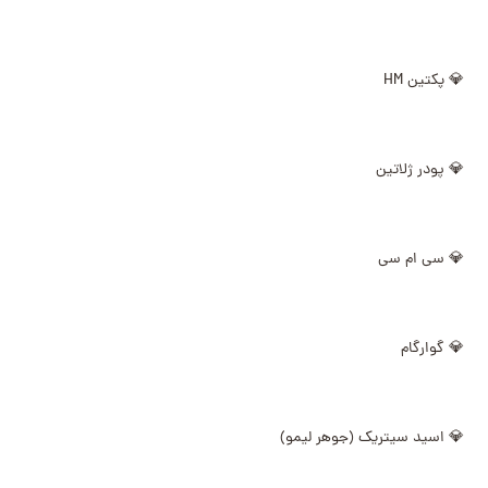
💎 پکتین HM
💎 پودر ژلاتین
💎 سی ام سی
💎 گوارگام
💎 اسید سیتریک (جوهر لیمو)