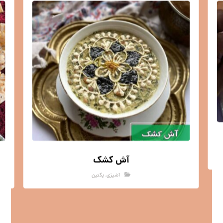
آش کشک
آشپزی
,
پکتین