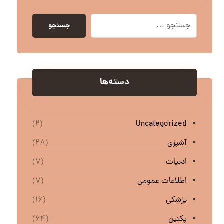
جستجو
دسته‌ها
Uncategorized
(۲)
آشپزی
(۲۸)
ادبیات
(۷)
اطلاعات عمومی
(۷)
پزشکی
(۱۶)
پکتین
(۶۴)