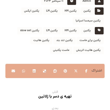
Admin
۱۱ سپتامبر ۲۰۲۴
پکتین
پکتین HM
پکتین LM
پکتین اپکس
پکتین سیمسا اسپانیا
پکتین
پکتین HM
پکتین LM
پکتین slow set
پکتین برای ماست
پکتین تند بند
پکتین هانیت
پکتین هانیت اتریش
ماست پکتینی
قبلی
تهیه ی دسر با ژلاتین
بعدی