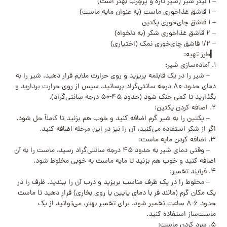
– ۱ لیتر شیر (شیر تازه و پرچرب بهتر است)
– ۱ قاشق غذاخوری ماست (به عنوان مایه ماست)
– ۱ قاشق چای‌خوری پکتین
– ۲ قاشق غذاخوری شکر (به دلخواه)
– ۱/۲ قاشق چای‌خوری نمک (اختیاری)
▎طرز تهیه:
۱. آماده‌سازی شیر:
– شیر را در یک قابلمه بریزید و روی حرارت ملایم قرار دهید. شیر را به
دمای حدود ۸۰ درجه سانتی‌گراد برسانید، سپس از روی حرارت بردارید و
بگذارید تا کمی خنک شود (حدود ۴۵-۵۰ درجه سانتی‌گراد).
۲. اضافه کردن پکتین:
– پکتین را به شیر گرم اضافه کنید و خوب هم بزنید تا کاملاً حل شود.
اگر از شکر استفاده می‌کنید، آن را نیز در این مرحله اضافه کنید.
۳. اضافه کردن مایه ماست:
– وقتی دمای شیر به حدود ۴۵ درجه سانتی‌گراد رسید، ماست را به آن
اضافه کنید و خوب هم بزنید تا مایه ماست به خوبی مخلوط شود.
۴. فرآیند تخمیر:
– مخلوط را در یک ظرف مناسب بریزید و درب آن را ببندید. ظرف را در
یک مکان گرم (مانند فر با دمای پایین یا روی بخاری) قرار دهید تا ماست
حدود ۶-۸ ساعت تخمیر شود. برای تخمیر بهتر، می‌توانید از یک
ماست‌ساز استفاده کنید.
۵. سرد کردن ماست: