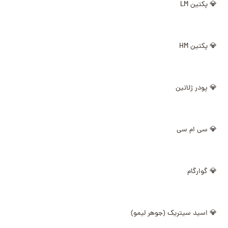
💎 پکتین LM
💎 پکتین HM
💎 پودر ژلاتین
💎 سی ام سی
💎 گوارگام
💎 اسید سیتریک (جوهر لیمو)