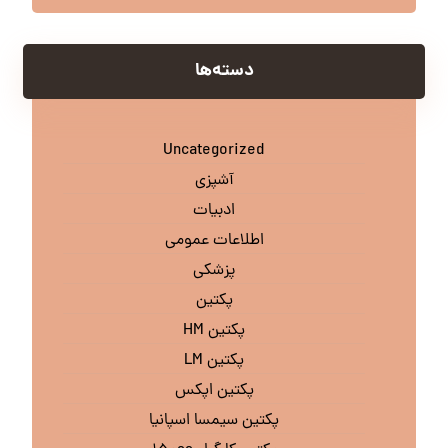
دسته‌ها
Uncategorized
آشپزی
ادبیات
اطلاعات عمومی
پزشکی
پکتین
پکتین HM
پکتین LM
پکتین اپکس
پکتین سیمسا اسپانیا