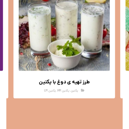
طرز تهیه ی دوغ با پکتین
پکتین
,
پکتین HM
,
پکتین LM