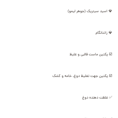
💎 اسید سیتریک (جوهر لیمو)
💎 زانتانگام
☑️ پکتین ماست قالبی و غلیظ
☑️ پکتین جهت تغلیظ دوغ، خامه و کشک
✅ غلظت دهنده دوغ