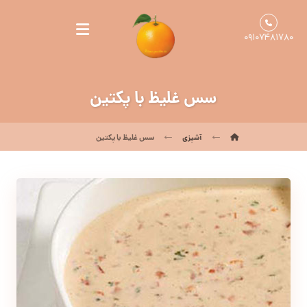
۰۹۱۰۷۴۸۱۷۸۰
سس غلیظ با پکتین
آشپزی
سس غلیظ با پکتین