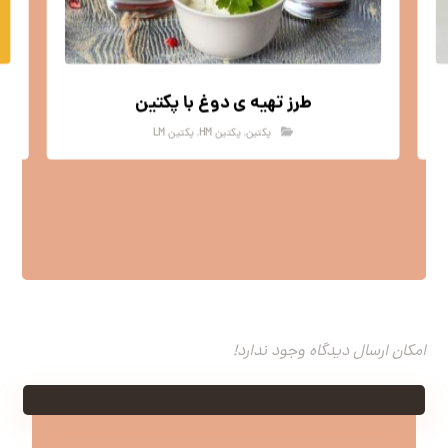
طرز تهیه ی دوغ با پکتین
پکتین
,
پکتین HM
,
پکتین LM
امکان ارسال دیدگاه وجود ندارد!