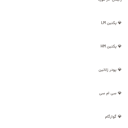
💎 پکتین LM
💎 پکتین HM
💎 پودر ژلاتین
💎 سی ام سی
💎 گوارگام