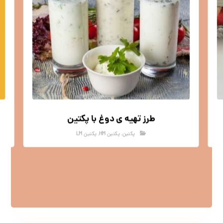
طرز تهیه ی دوغ با پکتین
پکتین
,
پکتین HM
,
پکتین LM