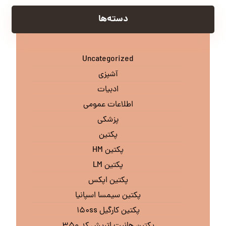
دسته‌ها
Uncategorized
آشپزی
ادبیات
اطلاعات عمومی
پزشکی
پکتین
پکتین HM
پکتین LM
پکتین اپکس
پکتین سیمسا اسپانیا
پکتین کارگیل ۱۵۰ss