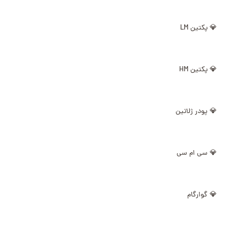
💎 پکتین LM
💎 پکتین HM
💎 پودر ژلاتین
💎 سی ام سی
💎 گوارگام