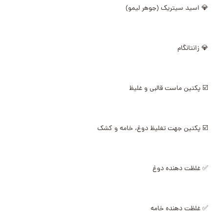
💎 اسید سیتریک (جوهر لیمو)
💎 زانتانگام
☑️ پکتین ماست قالبی و غلیظ
☑️ پکتین جهت تغلیظ دوغ، خامه و کشک
✅ غلظت دهنده دوغ
✅ غلظت دهنده خامه