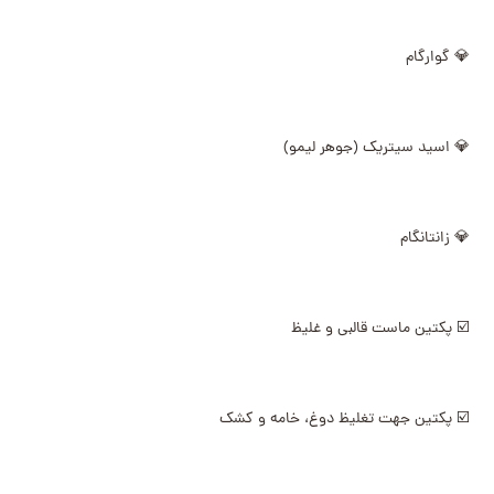
💎 گوارگام
💎 اسید سیتریک (جوهر لیمو)
💎 زانتانگام
☑️ پکتین ماست قالبی و غلیظ
☑️ پکتین جهت تغلیظ دوغ، خامه و کشک