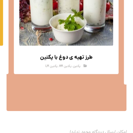
طرز تهیه ی دوغ با پکتین
پکتین
,
پکتین HM
,
پکتین LM
امکان ارسال دیدگاه وجود ندارد!