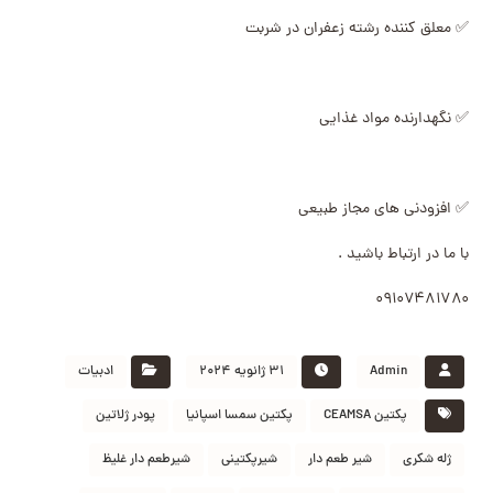
✅ معلق کننده رشته زعفران در شربت
✅ نگهدارنده مواد غذایی
✅ افزودنی های مجاز طبیعی
با ما در ارتباط باشید .
۰۹۱۰۷۴۸۱۷۸۰
Admin
۳۱ ژانویه ۲۰۲۴
ادبیات
پکتین CEAMSA
پکتین سمسا اسپانیا
پودر ژلاتین
ژله شکری
شیر طعم دار
شیرپکتینی
شیرطعم دار غلیظ