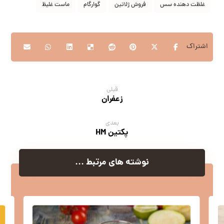
غلظت دهنده سس
فروش ژلاتین
گوارگام
ماست غلیظ
قبلی
زعفران
بعدی
پکتین HM
نوشته های مرتبط ...