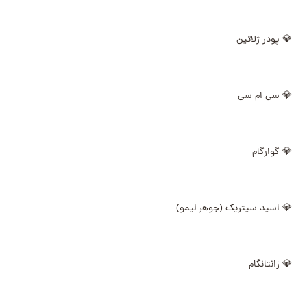
💎 پودر ژلاتین
💎 سی ام سی
💎 گوارگام
💎 اسید سیتریک (جوهر لیمو)
💎 زانتانگام