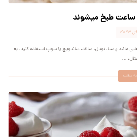
 ساعت طبخ میشوند
یی مانند پاستا، نودل، سالاد، ساندویچ یا سوپ استفاده کنید. به
ال، ...
مه مطلب