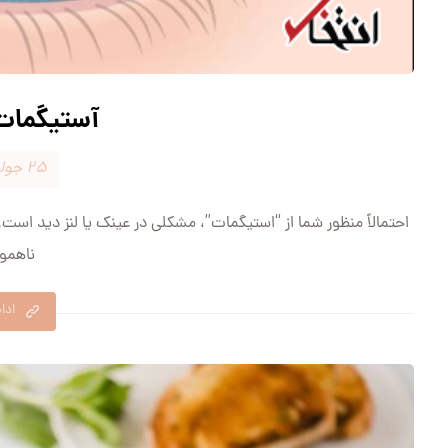
آستیگما
۲۵ جولای ۲۰۲۴
احتمالاً منظور شما از “استیگمات”، مشکلی در عینک یا لنز دید ا
ناهموا
ادا