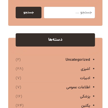
جستجو
دسته‌ها
Uncategorized
(۲)
آشپزی
(۲۸)
ادبیات
(۷)
اطلاعات عمومی
(۷)
پزشکی
(۱۶)
پکتین
(۶۴)