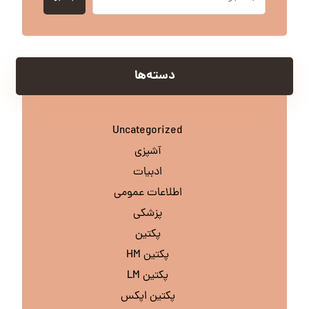
دسته‌ها
Uncategorized
آشپزی
ادبیات
اطلاعات عمومی
پزشکی
پکتین
پکتین HM
پکتین LM
پکتین اپکس