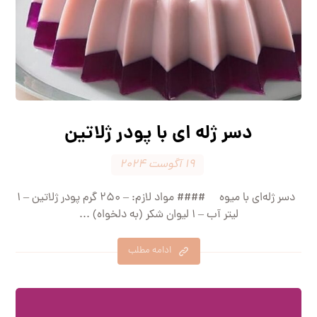
دسر ژله ای با پودر ژلاتین
۱۹ آگوست ۲۰۲۴
دسر ژله‌ای با میوه #### مواد لازم: – ۲۵۰ گرم پودر ژلاتین – ۱
لیتر آب – ۱ لیوان شکر (به دلخواه) ...
ادامه مطلب