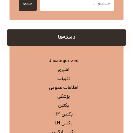
جستجو
دسته‌ها
Uncategorized
آشپزی
ادبیات
اطلاعات عمومی
پزشکی
پکتین
پکتین HM
پکتین LM
پکتین اپکس